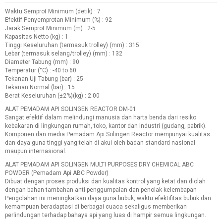
Waktu Semprot Minimum (detik) : 7
Efektif Penyemprotan Minimum (%) : 92
Jarak Semprot Minimum (m) : 2-5
Kapasitas Netto (kg) : 1
Tinggi Keseluruhan (termasuk trolley) (mm) : 315
Lebar (termasuk selang/trolley) (mm) : 132
Diameter Tabung (mm) : 90
Temperatur (°C) : -40 to 60
Tekanan Uji Tabung (bar) : 25
Tekanan Normal (bar) : 15
Berat Keseluruhan (±2%)(kg) : 2.00
ALAT PEMADAM API SOLINGEN REACTOR DM-01
Sangat efektif dalam melindungi manusia dan harta benda dari resiko
kebakaran di lingkungan rumah, toko, kantor dan Industri (gudang, pabrik).
Komponen dan media Pemadam Api Solingen Reactor mempunyai kualitas
dan daya guna tinggi yang telah di akui oleh badan standard nasional
maupun internasional.
ALAT PEMADAM API SOLINGEN MULTI PURPOSES DRY CHEMICAL ABC
POWDER (Pemadam Api ABC Powder)
Dibuat dengan proses produksi dan kualitas kontrol yang ketat dan diolah
dengan bahan tambahan anti-penggumpalan dan penolak-kelembapan
Pengolahan ini meningkatkan daya guna bubuk, waktu efektifitas bubuk dan
kemampuan beradaptasi di berbagai cuaca sekaligus memberikan
perlindungan terhadap bahaya api yang luas di hampir semua lingkungan.