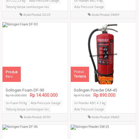
Isi CO2 23 Kg
Ada Pressure Gauge
Isi Powder ABC 9 kg
Tabung tanpa sambungan las
Ada Pressure Gauge
Tabung tanpa sambungan las
Kode Produk: DC23
Kode Produk: DM09
Produk
Produk
Terlaris
Baru
Solingen Foam DF-90
Solingen Powder DM-45
Rp 14.400.000
Rp 890.000
Rp 16.000.000
Rp 970.000
Isi Foam 90 Kg
Ada Pressure Gauge
Isi Powder ABC 4.5 kg
Tabung tanpa sambungan las
Ada Pressure Gauge
Tabung tanpa sambungan las
Kode Produk: DF90
Kode Produk: DM45