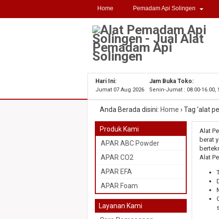
Home
Pemadam Api Solingen
Hari Ini:
Jam Buka Toko:
Jumat 07 Aug 2026
Senin-Jumat : 08.00-16.00,
Anda Berada disini:
Home
›
Tag ‘alat p
Produk Kami
Alat P
berat 
APAR ABC Powder
bertek
APAR CO2
Alat P
APAR EFA
APAR Foam
Layanan Kami
s