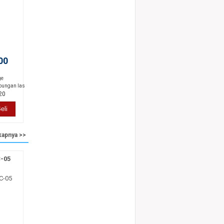
00
ge
bungan las
20
eli
kapnya >>
-05