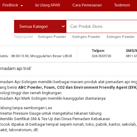
FireBlock
Isi Ulang APAR
Cara Pemesanan
Testimoni
Terpopuler:
Solingen Powder
Solingen Powder
Solingen Powder
Telpon:
SMS/W
 Sabtu : 08.00-13.00, Minggu&Hari Besar LIBUR
024-3559720
0811.6
emadam api troli’
emadam Api Solingen memiliki berbagai macam produk alat pemadam api rin
yang berisi
ABC Powder, Foam, CO2 dan Environment Friendly Agent (EFA
nologi tinggi dan ramah lingkungan.
emadam Api Merk Solingen memiliki keunggulan diantaranya:
Tabung tanpa sambungan Las
Disertai Pressure Gauge untuk mengetahui tekanan tabung
Memiliki Sertifikat SNI & Tes Uji dari Dinas Pemadam Kebakaran
Cocok dipakai di berbagai tempat seperti rumah, toko, pabrik, kantor, sekolah
akit, laboratorium, dll.