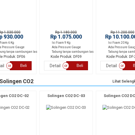
Produk
Produk
Terlaris
Terlaris
Rp 1.030.000
Rp 1.180.000
Rp 11.200.000
p 930.000
Rp 1.075.000
Rp 10.100.0
 Foam 6 Kg
Isi Foam 9 Kg
Isi Foam 20 Kg
a Pressure Gauge
Ada Pressure Gauge
Ada Pressure Gau
bung tanpa sambungan las
Tabung tanpa sambungan las
Tabung tanpa sam
e Produk: DF06
Kode Produk: DF09
Kode Produk: DF-
ail
Beli
Detail
Beli
Detail
B
or
or
or
Solingen CO2
Lihat Seleng
ngen CO2 DC-02
Solingen CO2 DC-03
Solingen CO2 DC
Produk
Terlaris