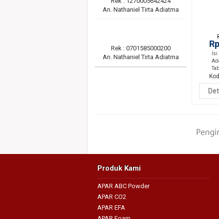
Rek : 1270005642424
An. Nathaniel Tirta Adiatma
Rp
Rek : 0701585000200
Isi
An. Nathaniel Tirta Adiatma
Ad
Ta
Kod
Det
Produk Kami
APAR ABC Powder
APAR CO2
APAR EFA
APAR Foam