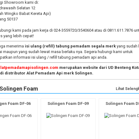
gi Showroom kami di:
ndrawasih Selatan 12
ah Wingko Babat Kereta Api)
ang 50137
ubungi kami pada jam kerja di 024-3559720/3540604 atau di 0811.611.7876 un
s yang lebih cepat!
uga menerima
isi ulang (refill) tabung pemadam segala merk
yang sudah 
ai maupun yang sudah lewat masa berlaku nya. Segera hubungi kami untuk
atkan informasi isi ulang / refill tabung pemadam api anda.
latpemadamapisolingen.com
merupakan website dari UD Benteng Kot
i distributor Alat Pemadam Api merk Solingen.
Solingen Foam
Lihat Seleng
ngen Foam DF-06
Solingen Foam DF-09
Solingen Foam D