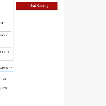
Lihat Katalog
tuk
habis
a yang
kapnya >>
F-20