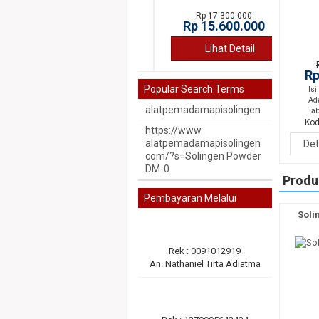
Rp 17.300.000
Rp 15.600.000
Lihat Detail
Rp
Popular Search Terms
Isi
Ad
alatpemadamapisolingen
Ta
Kod
https://www
alatpemadamapisolingen
Det
com/?s=Solingen Powder
DM-0
Produ
Pembayaran Melalui
Soli
Rek : 0091012919
An. Nathaniel Tirta Adiatma