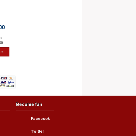
00
ge
50
eli
Become fan
Facebook
Twitter