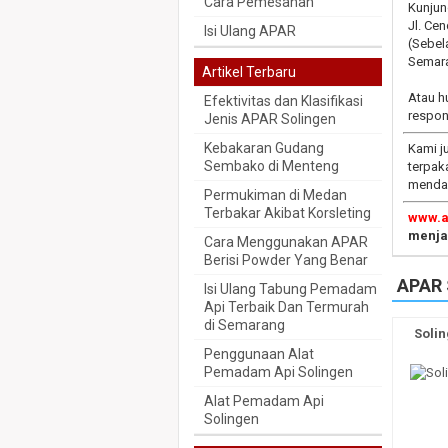
Cara Pemesanan
Kunjun
Jl. Ce
Isi Ulang APAR
(Sebel
Semar
Artikel Terbaru
Atau h
Efektivitas dan Klasifikasi
respon
Jenis APAR Solingen
Kebakaran Gudang
Kami j
Sembako di Menteng
terpak
mendap
Permukiman di Medan
Terbakar Akibat Korsleting
www.a
menjad
Cara Menggunakan APAR
Berisi Powder Yang Benar
APAR 
Isi Ulang Tabung Pemadam
Api Terbaik Dan Termurah
di Semarang
Soli
Penggunaan Alat
Pemadam Api Solingen
Alat Pemadam Api
Solingen