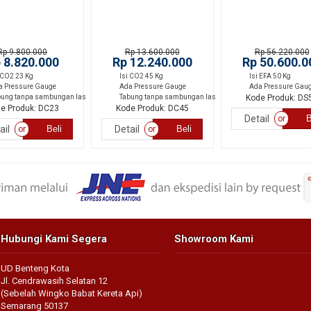
Rp 9.800.000
Rp 13.600.000
Rp 56.220.000
 8.820.000
Rp 12.240.000
Rp 50.600.0
 CO2 23 Kg
Isi CO2 45 Kg
Isi EFA 50 Kg
a Pressure Gauge
Ada Pressure Gauge
Ada Pressure Gau
bung tanpa sambungan las
Tabung tanpa sambungan las
Kode Produk: DS
e Produk: DC23
Kode Produk: DC45
Detail
B
or
ail
Beli
Detail
Beli
or
or
Hubungi Kami Segera
Showroom Kami
UD Benteng Kota
Jl. Cendrawasih Selatan 12
(Sebelah Wingko Babat Kereta Api)
Semarang 50137