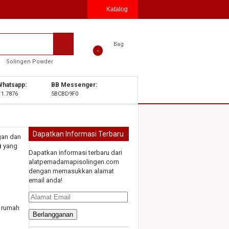
Katalog
Bag
-
Solingen Powder
hatsapp:
BB Messenger:
11.7876
5BCBD9F0
Dapatkan Informasi Terbaru
gan dan
)
yang
Dapatkan informasi terbaru dari
alatpemadamapisolingen.com
dengan memasukkan alamat
email anda!
Alamat
Email
, rumah