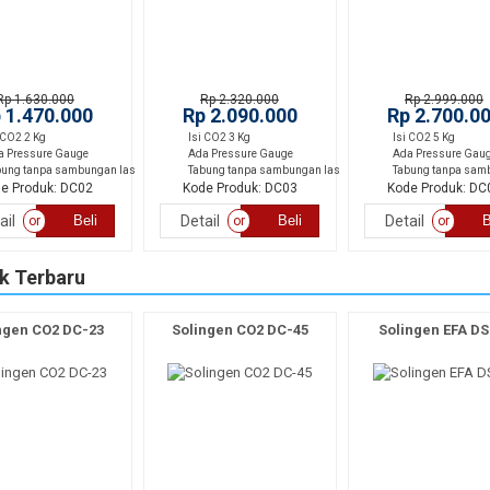
Rp 1.630.000
Rp 2.320.000
Rp 2.999.000
 1.470.000
Rp 2.090.000
Rp 2.700.0
 CO2 2 Kg
Isi CO2 3 Kg
Isi CO2 5 Kg
a Pressure Gauge
Ada Pressure Gauge
Ada Pressure Gau
bung tanpa sambungan las
Tabung tanpa sambungan las
Tabung tanpa sam
e Produk: DC02
Kode Produk: DC03
Kode Produk: DC
ail
Beli
Detail
Beli
Detail
B
or
or
or
k Terbaru
ngen CO2 DC-23
Solingen CO2 DC-45
Solingen EFA DS
Produk
Terlaris