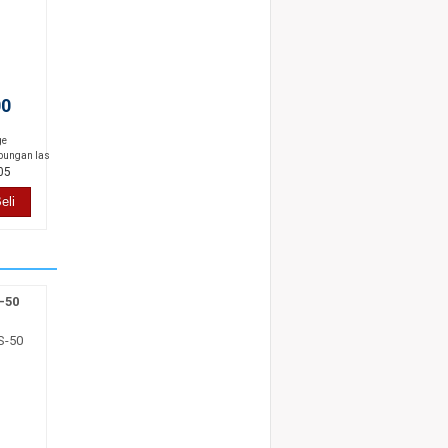
00
ge
bungan las
05
eli
-50