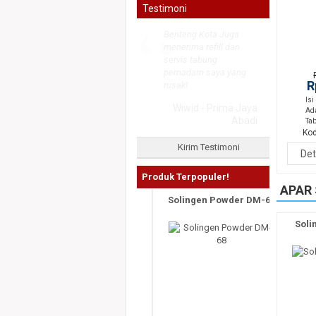
“
Testimoni
Benteng Kota Juga
menerima refill dan
servis tabung
pemadam saya yang
R
rusak!
Isi
Wiwid - Prima Jaya
Ad
Abadi
Ta
Kod
Kirim Testimoni
Det
Produk Terpopuler!
APAR 
Solingen Powder DM-68
Soli
Produk
Terlaris