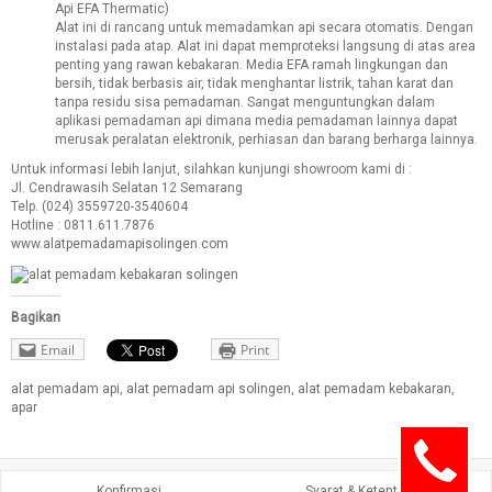
Api EFA Thermatic)
Alat ini di rancang untuk memadamkan api secara otomatis. Dengan
instalasi pada atap. Alat ini dapat memproteksi langsung di atas area
penting yang rawan kebakaran. Media EFA ramah lingkungan dan
bersih, tidak berbasis air, tidak menghantar listrik, tahan karat dan
tanpa residu sisa pemadaman. Sangat menguntungkan dalam
aplikasi pemadaman api dimana media pemadaman lainnya dapat
merusak peralatan elektronik, perhiasan dan barang berharga lainnya.
Untuk informasi lebih lanjut, silahkan kunjungi showroom kami di :
Jl. Cendrawasih Selatan 12 Semarang
Telp. (024) 3559720-3540604
Hotline : 0811.611.7876
www.alatpemadamapisolingen.com
Bagikan
Email
Print
alat pemadam api
,
alat pemadam api solingen
,
alat pemadam kebakaran
,
apar
Konfirmasi
Syarat & Ketentuan