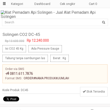
Kategori
Dashboard
Cek ongkir
Cart
0
Solingen CO2 DC-45
Rp 12.240.000
Rp 13.600.000
Isi CO2 45 Kg
Ada Pressure Gauge
Tabung tanpa sambungan las
Berat : Kg
Order via SMS
0811.611.7876
Format SMS :
ORDER#NAMA PRODUK#JUMLAH
Kode Produk: DC45
Stok Tersedia