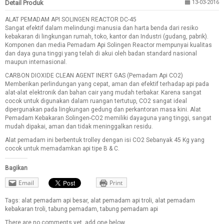
Detail Produk
13-03-2016
ALAT PEMADAM API SOLINGEN REACTOR DC-45
Sangat efektif dalam melindungi manusia dan harta benda dari resiko
kebakaran di lingkungan rumah, toko, kantor dan Industri (gudang, pabrik).
Komponen dan media Pemadam Api Solingen Reactor mempunyai kualitas
dan daya guna tinggi yang telah di akui oleh badan standard nasional
maupun internasional.
CARBON DIOXIDE CLEAN AGENT INERT GAS (Pemadam Api CO2)
Memberikan perlindungan yang cepat, aman dan efektif terhadap api pada
alat-alat elektronik dan bahan cair yang mudah terbakar. Karena sangat
cocok untuk digunakan dalam ruangan tertutup, CO2 sangat ideal
dipergunakan pada lingkungan gedung dan perkantoran masa kini. Alat
Pemadam Kebakaran Solingen-CO2 memiliki dayaguna yang tinggi, sangat
mudah dipakai, aman dan tidak meninggalkan residu.
Alat pemadam ini berbentuk trolley dengan isi CO2 Sebanyak 45 Kg yang
cocok untuk memadamkan api tipe B & C.
Bagikan
Email
Print
Tags:
alat pemadam api besar
,
alat pemadam api troli
,
alat pemadam
kebakaran troli
,
tabung pemadam
,
tabung pemadam api
There are no comments yet, add one below.